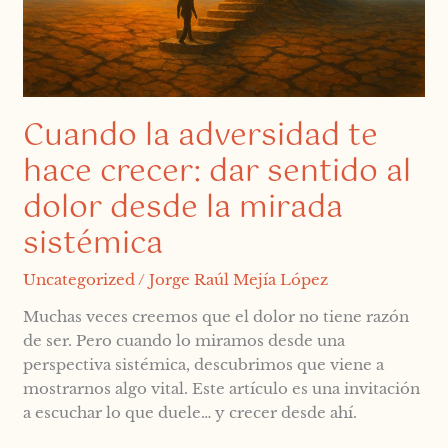
sentido
al
dolor
desde
la
Cuando la adversidad te
mirada
sistémica
hace crecer: dar sentido al
dolor desde la mirada
sistémica
Uncategorized
/
Jorge Raúl Mejía López
Muchas veces creemos que el dolor no tiene razón
de ser. Pero cuando lo miramos desde una
perspectiva sistémica, descubrimos que viene a
mostrarnos algo vital. Este artículo es una invitación
a escuchar lo que duele… y crecer desde ahí.